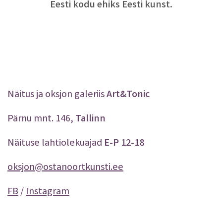
Eesti kodu ehiks Eesti kunst.
Näitus ja oksjon galeriis
Art&Tonic
Pärnu mnt. 146,
Tallinn
Näituse lahtiolekuajad
E-P 12-18
oksjon@ostanoortkunsti.ee
FB
/
Instagram