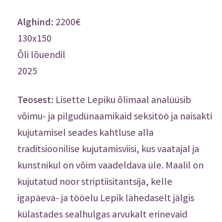
Osta.ee
2200€
130x150
Õli lõuendil
2025
Teosest:
Lisette Lepiku õlimaal analüüsib
võimu- ja pilgudünaamikaid seksitöö ja naisakti
kujutamisel seades kahtluse alla
traditsioonilise kujutamisviisi, kus vaatajal ja
kunstnikul on võim vaadeldava üle. Maalil on
kujutatud noor striptiisitantsija, kelle
igapäeva- ja tööelu Lepik lähedaselt jälgis
külastades sealhulgas arvukalt erinevaid