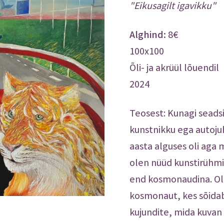
"Eikusagilt igavikku"
Osta.ee
8€
100x100
Õli- ja akrüül lõuendil
2024
Teosest: Kunagi seadsi
kunstnikku ega autojuh
aasta alguses oli aga 
olen nüüd kunstirühmi
end kosmonaudina. Ole
kosmonaut, kes sõidab
kujundite, mida kuvan 