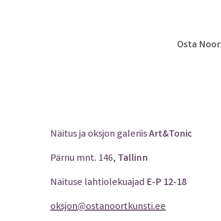
Osta Noort
Näitus ja oksjon galeriis
Art&Tonic
Pärnu mnt. 146,
Tallinn
Näituse lahtiolekuajad
E-P 12-18
oksjon@ostanoortkunsti.ee