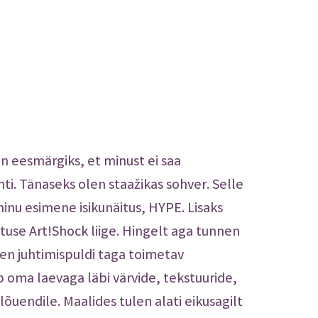
n eesmärgiks, et minust ei saa
ti. Tänaseks olen staažikas sohver. Selle
minu esimene isikunäitus, HYPE. Lisaks
tuse Art!Shock liige. Hingelt aga tunnen
n juhtimispuldi taga toimetav
 oma laevaga läbi värvide, tekstuuride,
lõuendile. Maalides tulen alati eikusagilt