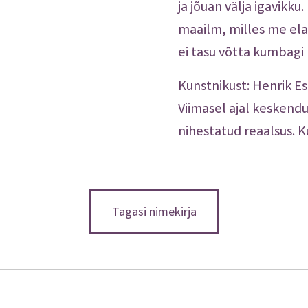
ja jõuan välja igavikku
maailm, milles me ela
ei tasu võtta kumbagi ne
Kunstnikust: Henrik Es
Viimasel ajal keskendu
nihestatud reaalsus. K
Tagasi nimekirja