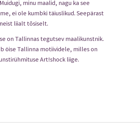
. Muidugi, minu maalid, nagu ka see
me, ei ole kumbki täiuslikud. Seepärast
ist liialt tõsiselt.
se on Tallinnas tegutsev maalikunstnik.
b öise Tallinna motiividele, milles on
unstirühmituse Art!shock liige.