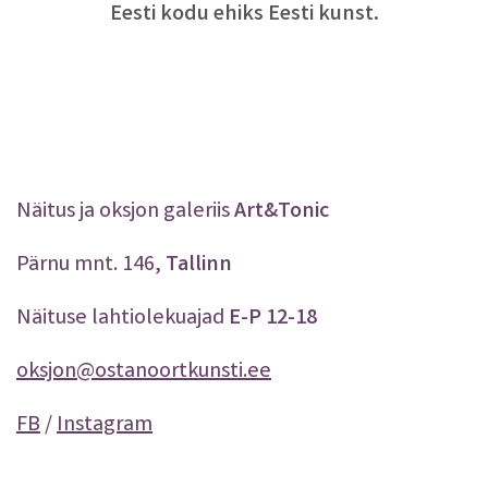
Eesti kodu ehiks Eesti kunst.
Näitus ja oksjon galeriis
Art&Tonic
Pärnu mnt. 146,
Tallinn
Näituse lahtiolekuajad
E-P 12-18
oksjon@ostanoortkunsti.ee
FB
/
Instagram