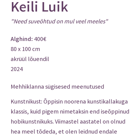
Keili Luik
"Need suveõhtud on mul veel meeles"
Osta.ee
400€
80 x 100 cm
akrüül lõuendil
2024
Mehhiklanna sügisesed meenutused
Kunstnikust: Õppisin noorena kunstikallakuga
klassis, kuid pigem nimetaksin end iseõppinud
hobikunstnikuks. Viimastel aastatel on olnud
hea meel tõdeda, et olen leidnud endale