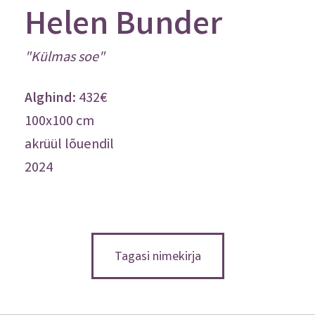
Helen Bunder
"Külmas soe"
Osta.ee
432€
100x100 cm
akrüül lõuendil
2024
Tagasi nimekirja